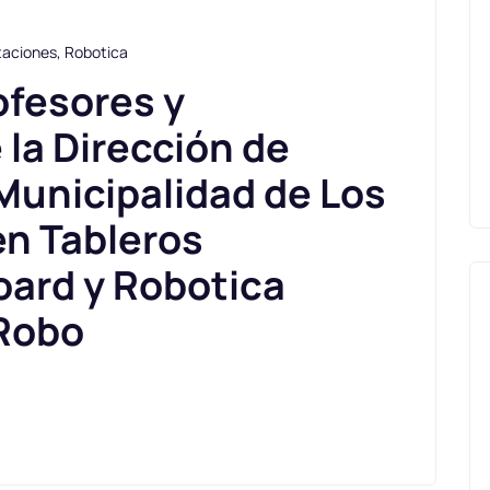
taciones
,
Robotica
ofesores y
 la Dirección de
Municipalidad de Los
en Tableros
oard y Robotica
Robo