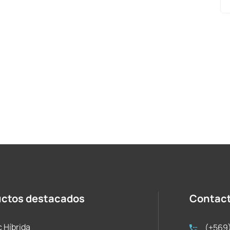
uctos destacados
Contac
c Híbrida
(+569)