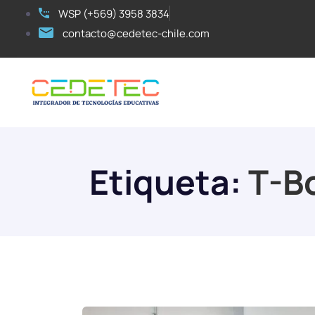
WSP (+569) 3958 3834
contacto@cedetec-chile.com
Etiqueta:
T-B