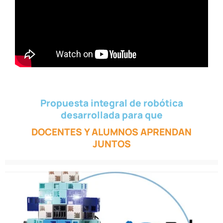
Propuesta integral de robótica
desarrollada para que
DOCENTES Y ALUMNOS APRENDAN
JUNTOS